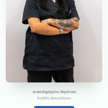
Διακοδημητρίου Βερόνικα
Βοηθός Ακτινολόγου